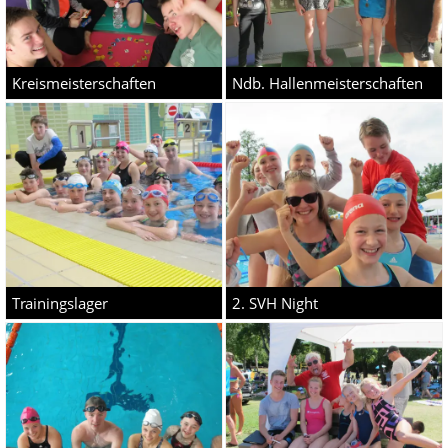
Kreismeisterschaften
Ndb. Hallenmeisterschaften
Trainingslager
2. SVH Night