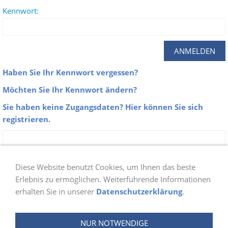
Kennwort:
Haben Sie Ihr Kennwort vergessen?
Möchten Sie Ihr Kennwort ändern?
Sie haben keine Zugangsdaten? Hier können Sie sich
registrieren.
Zu unseren Galerien erhalten nur Aktive
Mitglieder der Abteilung Schwimmen Zugang.
Diese Website benutzt Cookies, um Ihnen das beste
Sobald du dich bei uns angemeldet hast, prüfen
Erlebnis zu ermöglichen. Weiterführende Informationen
erhalten Sie in unserer
Datenschutzerklärung
.
wir ob du berechtigt bist und schalten danach
deinen Login frei. Die Freischaltung wird ein bis
NUR NOTWENDIGE
zwei Tage in Anspruch nehmen.