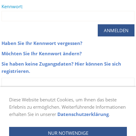
Kennwort:
Haben Sie Ihr Kennwort vergessen?
Möchten Sie Ihr Kennwort ändern?
Sie haben keine Zugangsdaten? Hier können Sie sich
registrieren.
Zu unseren Galerien erhalten nur Aktive
Mitglieder der Abteilung Schwimmen Zugang.
Diese Website benutzt Cookies, um Ihnen das beste
Sobald du dich bei uns angemeldet hast, prüfen
Erlebnis zu ermöglichen. Weiterführende Informationen
erhalten Sie in unserer
Datenschutzerklärung
.
wir ob du berechtigt bist und schalten danach
deinen Login frei. Die Freischaltung wird ein bis
NUR NOTWENDIGE
zwei Tage in Anspruch nehmen.