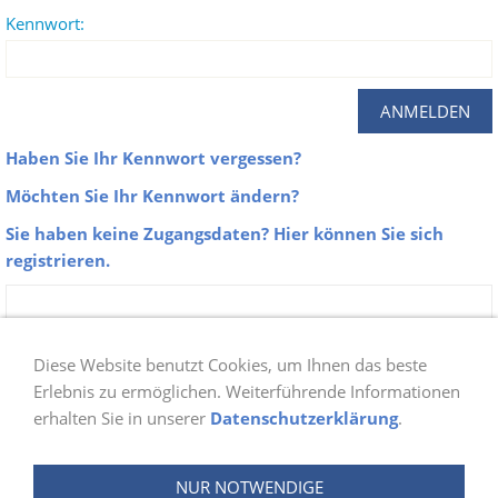
Kennwort:
Haben Sie Ihr Kennwort vergessen?
Möchten Sie Ihr Kennwort ändern?
Sie haben keine Zugangsdaten? Hier können Sie sich
registrieren.
Zu unseren Galerien erhalten nur Aktive
Mitglieder der Abteilung Schwimmen Zugang.
Diese Website benutzt Cookies, um Ihnen das beste
Sobald du dich bei uns angemeldet hast, prüfen
Erlebnis zu ermöglichen. Weiterführende Informationen
erhalten Sie in unserer
Datenschutzerklärung
.
wir ob du berechtigt bist und schalten danach
deinen Login frei. Die Freischaltung wird ein bis
NUR NOTWENDIGE
zwei Tage in Anspruch nehmen.