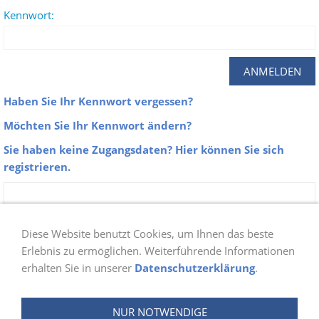
Kennwort:
Haben Sie Ihr Kennwort vergessen?
Möchten Sie Ihr Kennwort ändern?
Sie haben keine Zugangsdaten? Hier können Sie sich
registrieren.
Zu unseren Galerien erhalten nur Aktive
Mitglieder der Abteilung Schwimmen Zugang.
Diese Website benutzt Cookies, um Ihnen das beste
Sobald du dich bei uns angemeldet hast, prüfen
Erlebnis zu ermöglichen. Weiterführende Informationen
erhalten Sie in unserer
Datenschutzerklärung
.
wir ob du berechtigt bist und schalten danach
deinen Login frei. Die Freischaltung wird ein bis
NUR NOTWENDIGE
zwei Tage in Anspruch nehmen.