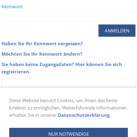
Kennwort:
Haben Sie Ihr Kennwort vergessen?
Möchten Sie Ihr Kennwort ändern?
Sie haben keine Zugangsdaten? Hier können Sie sich
registrieren.
Zu unseren Galerien erhalten nur Aktive
Mitglieder der Abteilung Schwimmen Zugang.
Diese Website benutzt Cookies, um Ihnen das beste
Sobald du dich bei uns angemeldet hast, prüfen
Erlebnis zu ermöglichen. Weiterführende Informationen
erhalten Sie in unserer
Datenschutzerklärung
.
wir ob du berechtigt bist und schalten danach
deinen Login frei. Die Freischaltung wird ein bis
NUR NOTWENDIGE
zwei Tage in Anspruch nehmen.